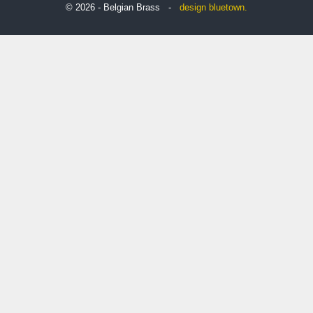
© 2026 - Belgian Brass -
design
bluetown.